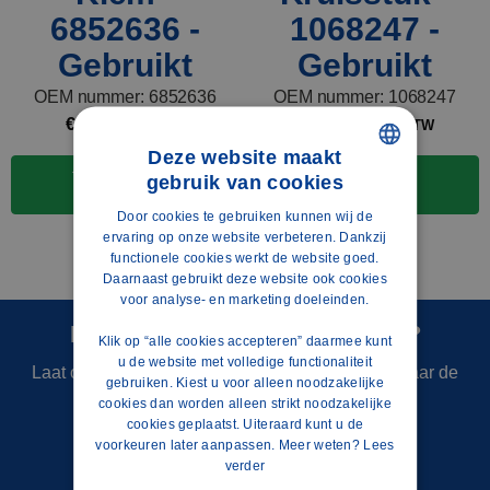
6852636 -
1068247 -
Gebruikt
Gebruikt
OEM nummer: 6852636
OEM nummer: 1068247
€
9,00
€
105,00
excl. BTW
excl. BTW
Deze website maakt
Toevoegen aan
Toevoegen aan
gebruik van cookies
DUTCH
winkelwagen
winkelwagen
Door cookies te gebruiken kunnen wij de
POLISH
ervaring op onze website verbeteren. Dankzij
functionele cookies werkt de website goed.
ENGLISH
Daarnaast gebruikt deze website ook cookies
voor analyse- en marketing doeleinden.
FRENCH
Heb je zelf onderdelen te koop?
Klik op “alle cookies accepteren” daarmee kunt
SPANISH
u de website met volledige functionaliteit
Laat ons dit dan weten! We zullen samen kijken naar de
GERMAN
gebruiken. Kiest u voor alleen noodzakelijke
mogelijkheden.
cookies dan worden alleen strikt noodzakelijke
cookies geplaatst. Uiteraard kunt u de
voorkeuren later aanpassen. Meer weten?
Lees
Mail ons
verder