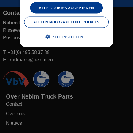
ALLE COOKIES ACCEPTEREN
Contactgegevens
ALLEEN NOODZAKELIJKE COOKIES
Nebim Truck Parts
Risseweg 36 6004 RM Weert
ZELF INSTELLEN
Postbus 10456, 6000 GL Weert
T: +31(0) 495 58 37 88
E: truckparts@nebim.eu
Over Nebim Truck Parts
Contact
Over ons
Nieuws