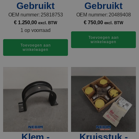
Gebruikt
Gebruikt
OEM nummer: 25818753
OEM nummer: 20489408
€
1.250,00
€
750,00
excl. BTW
excl. BTW
1 op voorraad
Toevoegen aan
winkelwagen
Toevoegen aan
winkelwagen
Klem -
Kruisstuk -