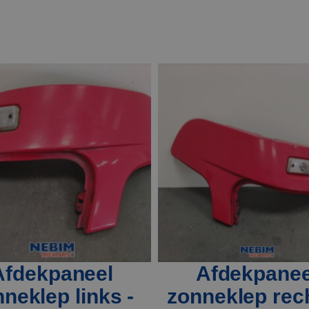
Afdekpaneel
Afdekpanee
neklep links -
zonneklep rech