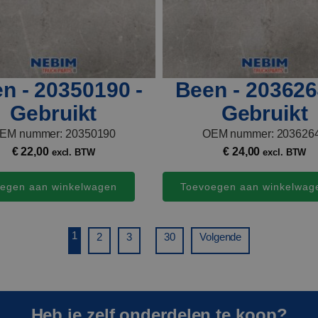
n - 20350190 -
Been - 203626
Gebruikt
Gebruikt
EM nummer: 20350190
OEM nummer: 203626
€
22,00
€
24,00
excl. BTW
excl. BTW
egen aan winkelwagen
Toevoegen aan winkelwag
1
...
2
3
30
Volgende
Heb je zelf onderdelen te koop?