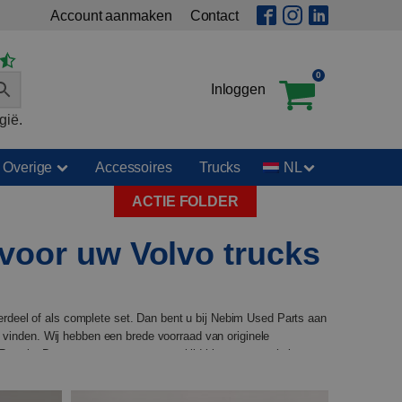
Account aanmaken
Contact
0
Inloggen
gië.
Overige
Accessoires
Trucks
NL
ACTIE FOLDER
 voor uw Volvo trucks
erdeel of als complete set. Dan bent u bij Nebim Used Parts aan
te vinden. Wij hebben een brede voorraad van originele
-serie. Daarnaast staat ons team altijd klaar om u te helpen
 laat het ons weten en we helpen u graag. En als u hulp nodig