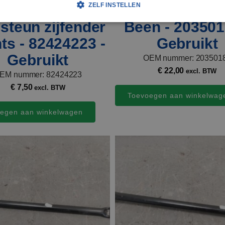
ZELF INSTELLEN
steun zijfender
Been - 203501
ts - 82424223 -
Gebruikt
Gebruikt
OEM nummer: 203501
€
22,00
excl. BTW
EM nummer: 82424223
€
7,50
excl. BTW
Toevoegen aan winkelwag
egen aan winkelwagen