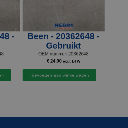
48 -
Been - 20362648 -
Gebruikt
48
OEM nummer: 20362648
€
24,00
excl. BTW
en
Toevoegen aan winkelwagen