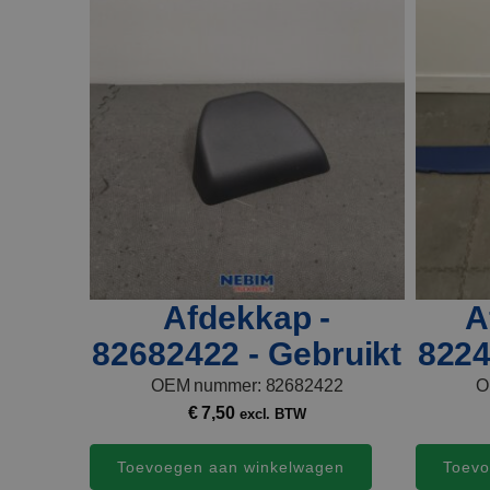
Afdekkap -
A
82682422 - Gebruikt
8224
OEM nummer: 82682422
O
€
7,50
excl. BTW
Toevoegen aan winkelwagen
Toevo