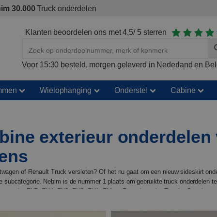
im 30.000
Truck onderdelen
Klanten beoordelen ons met 4,5/ 5 sterren
Voor 15:30 besteld, morgen geleverd in Nederland en Bel
mmen
Wielophanging
Onderstel
Cabine
bine exterieur onderdelen
gens
htwagen of Renault Truck versleten? Of het nu gaat om een nieuw sideskirt ond
juiste subcategorie. Nebim is de nummer 1 plaats om gebruikte truck onderdelen 
vo trucks FH5, FH4, FH3, FH2, FH1, FM en Renault trucks T-serie, C-serie en D
antie op al onze onderdelen. Dus als u ooit ontevreden bent over een aankoop,
 ook doen. Kom vandaag nog met ons in contact!