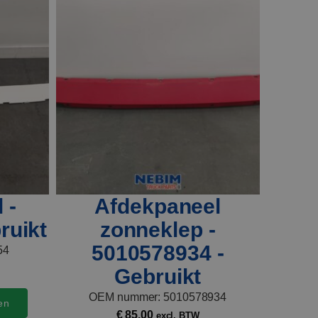
 -
Afdekpaneel
ruikt
zonneklep -
5010578934 -
54
Gebruikt
OEM nummer: 5010578934
en
€
85,00
excl. BTW