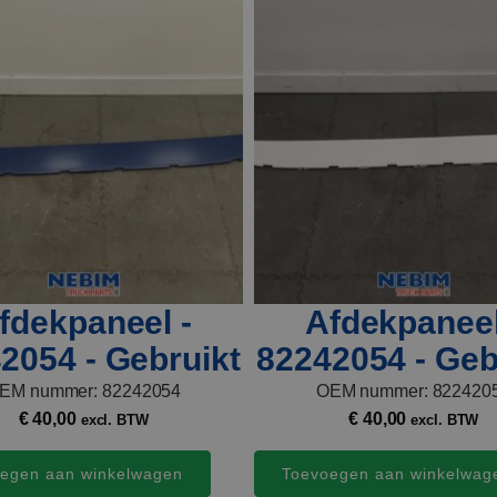
fdekpaneel -
Afdekpaneel
2054 - Gebruikt
82242054 - Geb
EM nummer: 82242054
OEM nummer: 822420
€
40,00
€
40,00
excl. BTW
excl. BTW
egen aan winkelwagen
Toevoegen aan winkelwag