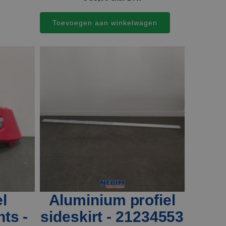
Toevoegen aan winkelwagen
l
Aluminium profiel
ts -
sideskirt - 21234553