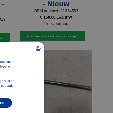
 -
- Nieuw
OEM nummer: 21234553
€
150,00
excl. BTW
929
1 op voorraad
Toevoegen aan winkelwagen
en
unctionele
DUTCH
lyse- en
POLISH
ENGLISH
 gebruiken.
 geplaatst.
FRENCH
SPANISH
REN
GERMAN