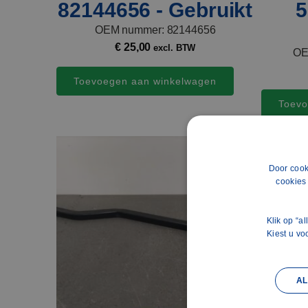
82144656 - Gebruikt
5
OEM nummer: 82144656
€
25,00
excl. BTW
OE
Toevoegen aan winkelwagen
Toevo
Door cook
cookies
Klik op “a
Kiest u vo
AL