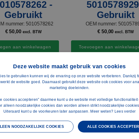
010578262 -
5010578929
Gebruikt
Gebruikt
M nummer: 5010578262
OEM nummer: 5010578
€
50,00
€
50,00
excl. BTW
excl. BTW
egen aan winkelwagen
Toevoegen aan winkelwag
Deze website maakt gebruik van cookies
ies te gebruiken kunnen wij de ervaring op onze website verbeteren. Dankzij f
 werkt de website goed. Daarnaast gebruikt deze website ook cookies voor ana
marketing doeleinden.
lle cookies accepteren” daarmee kunt u de website met volledige functionaliteit
or alleen noodzakelijke cookies dan worden alleen strikt noodzakelijke cookies
Uiteraard kunt u de voorkeuren later aanpassen. Meer weten?
Lees verder
LEEN NOODZAKELIJKE COOKIES
ALLE COOKIES ACCEPTE