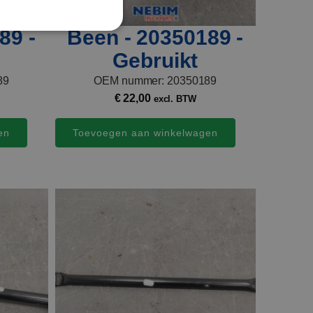
89 -
Been - 20350189 -
Gebruikt
89
OEM nummer: 20350189
€
22,00
excl. BTW
en
Toevoegen aan winkelwagen