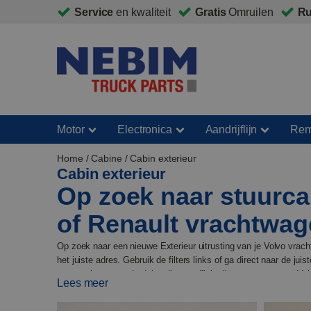
Service
en kwaliteit
Gratis
Omruilen
Ru
Motor
Electronica
Aandrijflijn
Re
Home
/
Cabine
/ Cabin exterieur
Cabin exterieur
Op zoek naar stuurca
of Renault vrachtwa
Op zoek naar een nieuwe Exterieur uitrusting van je Volvo vrac
het juiste adres. Gebruik de filters links of ga direct naar de 
accessoires en onderdelen die specifiek zijn ontworpen voor Vol
Lees meer
vinden net wat u nodig heeft. Bovendien bieden we een omruilgar
heeft bij het installeren van een onderdeel, dan kunnen we dat