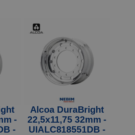
ight
Alcoa DuraBright
mm -
22,5x11,75 32mm -
DB -
UIALC818551DB -