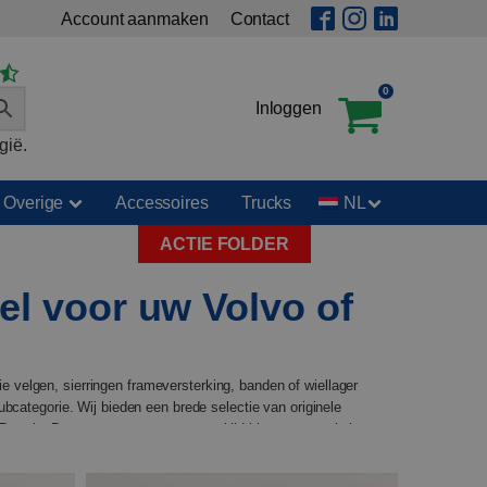
Account aanmaken
Contact
0
Inloggen
gië.
Overige
Accessoires
Trucks
NL
ACTIE FOLDER
el voor uw Volvo of
e velgen, sierringen frameversterking, banden of wiellager
ubcategorie. Wij bieden een brede selectie van originele
-serie. Daarnaast staat ons team altijd klaar om u te helpen
 laat het ons weten en we helpen u graag. En als u hulp nodig