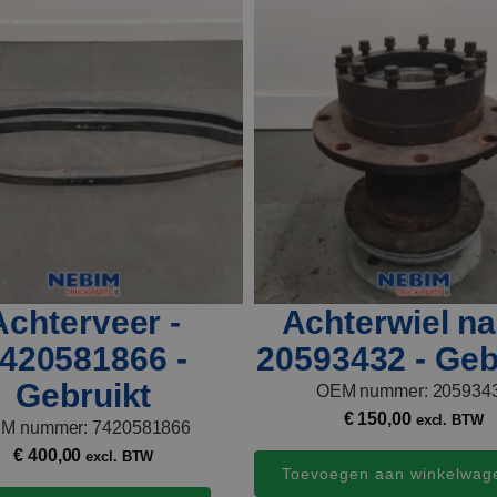
Achterveer -
Achterwiel na
420581866 -
20593432 - Geb
Gebruikt
OEM nummer: 205934
€
150,00
excl. BTW
M nummer: 7420581866
€
400,00
excl. BTW
Toevoegen aan winkelwag