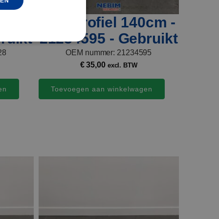
REN
GERMAN
4CM -
Alu. profiel 140cm -
ruikt
21234595 - Gebruikt
28
OEM nummer: 21234595
€
35,00
excl. BTW
en
Toevoegen aan winkelwagen