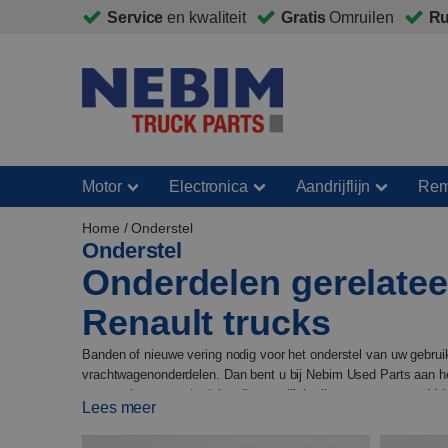
Service
en kwaliteit
Gratis
Omruilen
Ru
Motor
Electronica
Aandrijflijn
Re
Home
/ Onderstel
Onderstel
Onderdelen gerelateer
Renault trucks
Banden of nieuwe vering nodig voor het onderstel van uw gebruik
vrachtwagenonderdelen. Dan bent u bij Nebim Used Parts aan het j
accessoires en onderdelen die specifiek zijn ontworpen voor Vol
Lees meer
vinden net wat u nodig heeft. Bovendien bieden we een omruilgar
heeft bij het installeren van een onderdeel, dan kunnen we dat