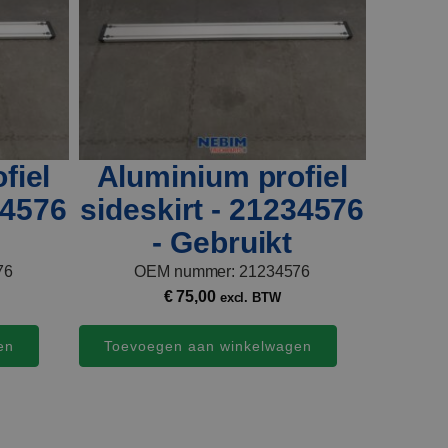
fiel
Aluminium profiel
34576
sideskirt - 21234576
- Gebruikt
76
OEM nummer: 21234576
€
75,00
excl. BTW
en
Toevoegen aan winkelwagen