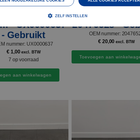
LEEN NOODZAKELIJKE COOKIES
ALLE COOKIES ACCEPTE
oa wielmoerkap
Alu. profiel 10
ZELF INSTELLEN
m - UX0000637
20476528 - Geb
- Gebruikt
OEM nummer: 204765
€
20,00
excl. BTW
M nummer: UX0000637
€
1,00
excl. BTW
Toevoegen aan winkelwag
7 op voorraad
egen aan winkelwagen