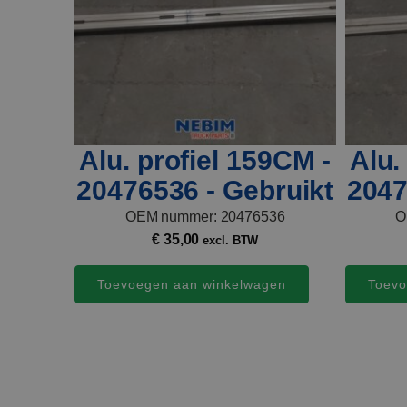
Alu. profiel 159CM -
Alu.
20476536 - Gebruikt
2047
OEM nummer: 20476536
O
€
35,00
excl. BTW
Toevoegen aan winkelwagen
Toevo