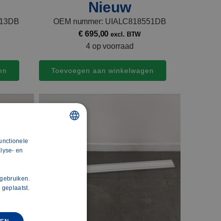
Nieuw
513DB
OEM nummer: UIALC818551DB
€
695,00
excl. BTW
4 op voorraad
en
Toevoegen aan winkelwagen
unctionele
DUTCH
lyse- en
POLISH
ENGLISH
 gebruiken.
 geplaatst.
FRENCH
SPANISH