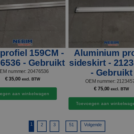
 profiel 159CM -
Aluminium pro
6536 - Gebruikt
sideskirt - 212
- Gebruikt
EM nummer: 20476536
€
35,00
excl. BTW
OEM nummer: 212345
€
75,00
excl. BTW
egen aan winkelwagen
Toevoegen aan winkelwag
1
...
2
3
51
Volgende