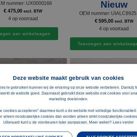
Nieuw
M nummer: UX0000166
€
475,00
excl. BTW
OEM nummer: UIALC892
4 op voorraad
€
595,00
excl. BTW
4 op voorraad
egen aan winkelwagen
Toevoegen aan winkelwag
Deze website maakt gebruik van cookies
ies te gebruiken kunnen wij de ervaring op onze website verbeteren. Dankzij f
 werkt de website goed. Daarnaast gebruikt deze website ook cookies voor ana
marketing doeleinden.
lle cookies accepteren” daarmee kunt u de website met volledige functionaliteit
or alleen noodzakelijke cookies dan worden alleen strikt noodzakelijke cookies
Uiteraard kunt u de voorkeuren later aanpassen. Meer weten?
Lees verder