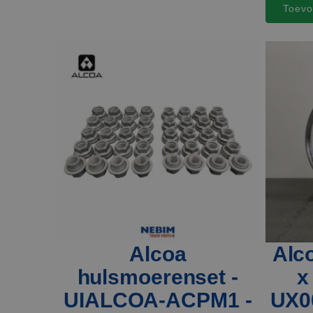
Toevo
Alcoa
Alc
hulsmoerenset -
x
UIALCOA-ACPM1 -
UX0