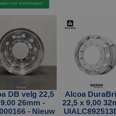
egen aan winkelwagen
oa DB velg 22,5
Alcoa DuraBr
 9.00 26mm -
22,5 x 9,00 32
000166 - Nieuw
UIALC892513