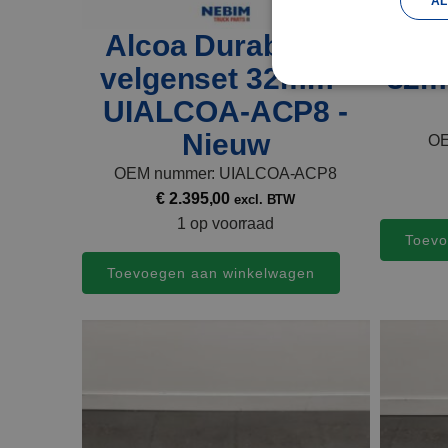
AL
Alcoa Durabright
Alc
velgenset 32mm -
32m
UIALCOA-ACP8 -
Nieuw
OE
OEM nummer: UIALCOA-ACP8
€
2.395,00
excl. BTW
1 op voorraad
Toevo
Toevoegen aan winkelwagen