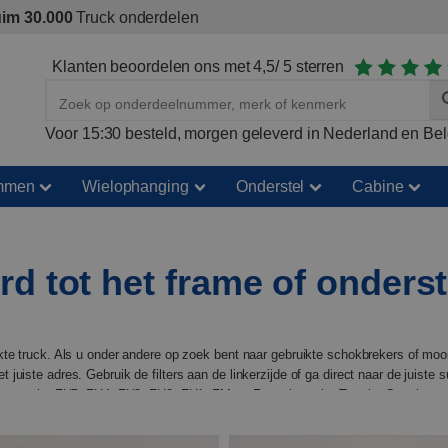
im 30.000
Truck onderdelen
Klanten beoordelen ons met 4,5/ 5 sterren
Voor 15:30 besteld, morgen geleverd in Nederland en Bel
mmen
Wielophanging
Onderstel
Cabine
d tot het frame of onderst
te truck. Als u onder andere op zoek bent naar gebruikte schokbrekers of mooi
uiste adres. Gebruik de filters aan de linkerzijde of ga direct naar de juiste s
vo trucks FH5, FH4, FH3, FH2, FH1, FM en Renault trucks T-serie, C-serie en D
antie op al onze onderdelen. Dus als u ooit ontevreden bent over een aankoop,
 ook doen. Kom vandaag nog met ons in contact!