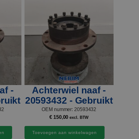
af -
Achterwiel naaf -
ruikt
20593432 - Gebruikt
32
OEM nummer: 20593432
€
150,00
excl. BTW
en
Toevoegen aan winkelwagen