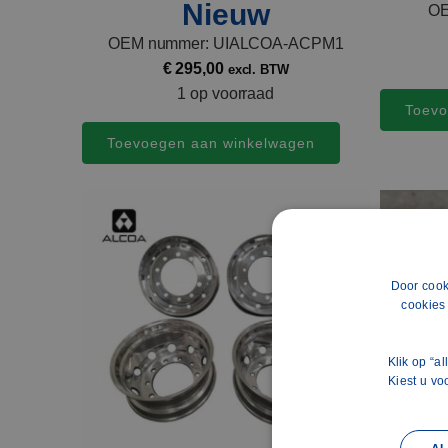
Nieuw
OE
OEM nummer: UIALCOA-ACPM1
€
295,00
excl. BTW
1 op voorraad
Toevo
Toevoegen aan winkelwagen
Door cook
cookies
Klik op “a
Kiest u vo