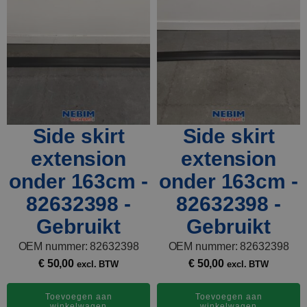
Side skirt
Side skirt
extension
extension
onder 163cm -
onder 163cm -
82632398 -
82632398 -
Gebruikt
Gebruikt
OEM nummer: 82632398
OEM nummer: 82632398
€
50,00
€
50,00
excl. BTW
excl. BTW
Toevoegen aan
Toevoegen aan
winkelwagen
winkelwagen