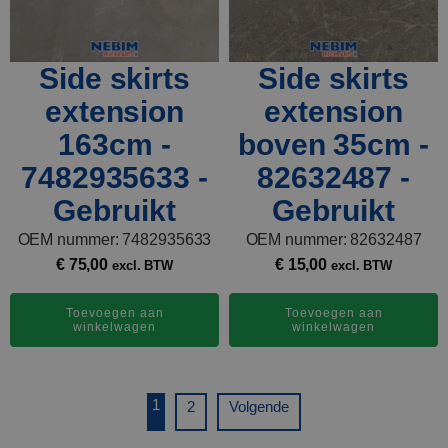
Side skirts
Side skirts
extension
extension
163cm -
boven 35cm -
7482935633 -
82632487 -
Gebruikt
Gebruikt
OEM nummer: 7482935633
OEM nummer: 82632487
€
75,00
€
15,00
excl. BTW
excl. BTW
Toevoegen aan
Toevoegen aan
winkelwagen
winkelwagen
1
2
Volgende