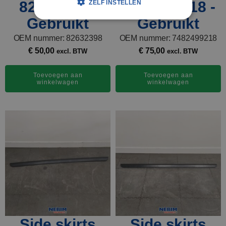
82632398 -
7482499218 -
ZELF INSTELLEN
Gebruikt
Gebruikt
OEM nummer: 82632398
OEM nummer: 7482499218
€
50,00
€
75,00
excl. BTW
excl. BTW
Toevoegen aan
Toevoegen aan
winkelwagen
winkelwagen
Side skirts
Side skirts