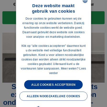
€
50,00
€
50,00
excl. BTW
excl. BTW
Deze website maakt
gebruik van cookies
DUTCH
Toevoegen aan
Toevoegen aan
Door cookies te gebruiken kunnen wij de
winkelwagen
winkelwagen
POLISH
ervaring op onze website verbeteren. Dankzij
functionele cookies werkt de website goed.
ENGLISH
Daarnaast gebruikt deze website ook cookies
voor analyse- en marketing doeleinden.
FRENCH
Klik op “alle cookies accepteren” daarmee kunt
SPANISH
u de website met volledige functionaliteit
GERMAN
gebruiken. Kiest u voor alleen noodzakelijke
cookies dan worden alleen strikt noodzakelijke
cookies geplaatst. Uiteraard kunt u de
voorkeuren later aanpassen. Meer weten?
Lees
verder
Side skirt
Side skirts
ALLE COOKIES ACCEPTEREN
extension
extension
ALLEEN NOODZAKELIJKE COOKIES
onder 163cm -
155cm -