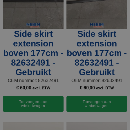
Side skirt
Side skirt
extension
extension
boven 177cm -
boven 177cm -
82632491 -
82632491 -
Gebruikt
Gebruikt
OEM nummer: 82632491
OEM nummer: 82632491
€
60,00
€
60,00
excl. BTW
excl. BTW
Toevoegen aan
Toevoegen aan
winkelwagen
winkelwagen