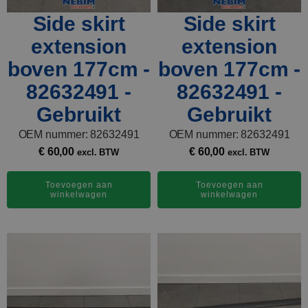
Side skirt
Side skirt
extension
extension
boven 177cm -
boven 177cm -
82632491 -
82632491 -
Gebruikt
Gebruikt
OEM nummer: 82632491
OEM nummer: 82632491
€
60,00
€
60,00
excl. BTW
excl. BTW
Toevoegen aan
Toevoegen aan
winkelwagen
winkelwagen