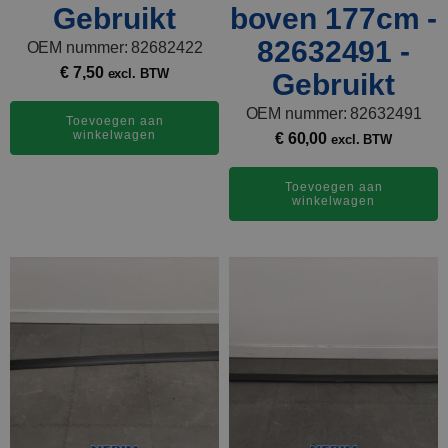
Gebruikt
boven 177cm -
82632491 -
OEM nummer: 82682422
€
7,50
excl. BTW
Gebruikt
OEM nummer: 82632491
Toevoegen aan
winkelwagen
€
60,00
excl. BTW
Toevoegen aan
winkelwagen