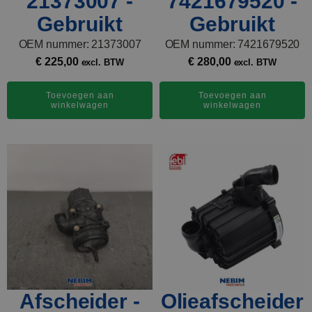
21373007 -
7421679520 -
Gebruikt
Gebruikt
OEM nummer: 21373007
OEM nummer: 7421679520
€
225,00
€
280,00
excl. BTW
excl. BTW
Toevoegen aan
Toevoegen aan
winkelwagen
winkelwagen
Afscheider -
Olieafscheider