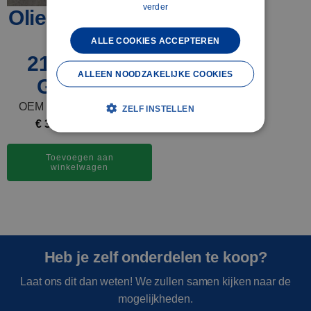
verder
Olieafscheider
D13 -
ALLE COOKIES ACCEPTEREN
21122541 -
ALLEEN NOODZAKELIJKE COOKIES
Gebruikt
OEM nummer: 21122541
ZELF INSTELLEN
€
375,00
excl. BTW
Toevoegen aan
winkelwagen
Heb je zelf onderdelen te koop?
Laat ons dit dan weten! We zullen samen kijken naar de
mogelijkheden.