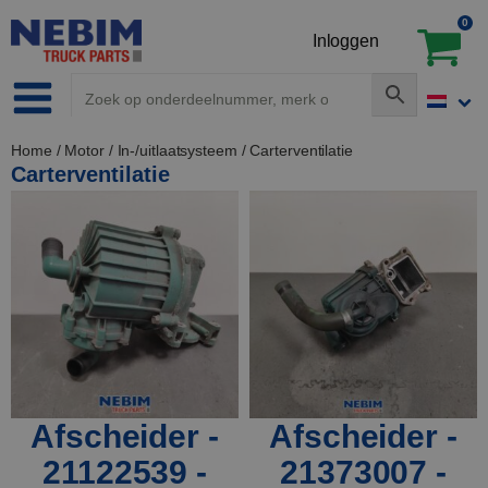
0
Inloggen
Home
/
Motor
/
In-/uitlaatsysteem
/ Carterventilatie
Carterventilatie
Afscheider -
Afscheider -
21122539 -
21373007 -