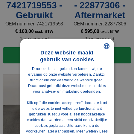
7421719553 -
- 22877306 -
Gebruikt
Aftermarket
OEM nummer: 7421719553
OEM nummer: 22877306
€
100,00
€
595,00
excl. BTW
excl. BTW
1 op voorraad
1 op voorraad
Deze website maakt
Toevoegen aan
Toevoegen aan
winkelwagen
winkelwagen
gebruik van cookies
DUTCH
Door cookies te gebruiken kunnen wij de
POLISH
ervaring op onze website verbeteren. Dankzij
functionele cookies werkt de website goed.
ENGLISH
Daarnaast gebruikt deze website ook cookies
voor analyse- en marketing doeleinden.
FRENCH
Klik op “alle cookies accepteren” daarmee kunt
SPANISH
u de website met volledige functionaliteit
GERMAN
gebruiken. Kiest u voor alleen noodzakelijke
cookies dan worden alleen strikt noodzakelijke
cookies geplaatst. Uiteraard kunt u de
voorkeuren later aanpassen. Meer weten?
Lees