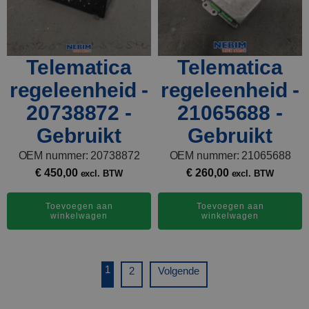
Telematica
Telematica
regeleenheid -
regeleenheid -
20738872 -
21065688 -
Gebruikt
Gebruikt
OEM nummer: 20738872
OEM nummer: 21065688
€
450,00
€
260,00
excl. BTW
excl. BTW
Toevoegen aan
Toevoegen aan
winkelwagen
winkelwagen
1
2
Volgende