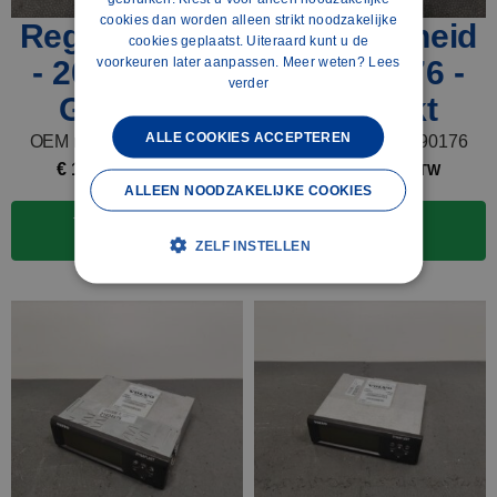
cookies dan worden alleen strikt noodzakelijke
Regeleenheid
Regeleenheid
cookies geplaatst. Uiteraard kunt u de
voorkeuren later aanpassen. Meer weten?
Lees
- 20890176 -
- 20890176 -
verder
Gebruikt
Gebruikt
ALLE COOKIES ACCEPTEREN
OEM nummer: 20890176
OEM nummer: 20890176
€
185,00
€
185,00
excl. BTW
excl. BTW
ALLEEN NOODZAKELIJKE COOKIES
Toevoegen aan
Toevoegen aan
winkelwagen
winkelwagen
ZELF INSTELLEN