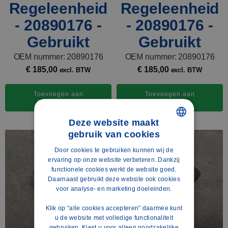
Regeleenheid
Regeleenheid
- 20890176 -
- 20890176 -
Gebruikt
Gebruikt
OEM nummer: 20890176
OEM nummer: 20890176
€
185,00
€
185,00
excl. BTW
excl. BTW
Toevoegen aan
Toevoegen aan
winkelwagen
winkelwagen
Deze website maakt
gebruik van cookies
DUTCH
Door cookies te gebruiken kunnen wij de
POLISH
ervaring op onze website verbeteren. Dankzij
functionele cookies werkt de website goed.
ENGLISH
Daarnaast gebruikt deze website ook cookies
voor analyse- en marketing doeleinden.
FRENCH
Klik op “alle cookies accepteren” daarmee kunt
SPANISH
u de website met volledige functionaliteit
GERMAN
gebruiken. Kiest u voor alleen noodzakelijke