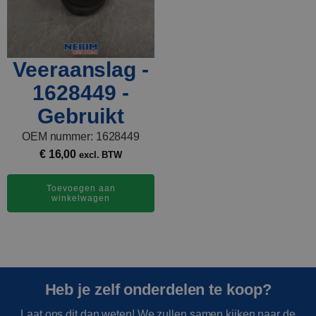
Veeraanslag -
1628449 -
Gebruikt
OEM nummer: 1628449
€
16,00
excl. BTW
Toevoegen aan
winkelwagen
Heb je zelf onderdelen te koop?
Laat ons dit dan weten! We zullen samen kijken naar de