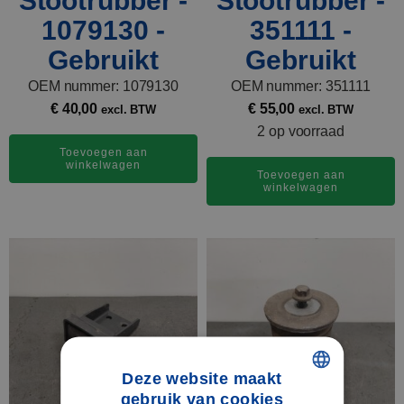
Stootrubber -
Stootrubber -
1079130 -
351111 -
Gebruikt
Gebruikt
OEM nummer: 1079130
OEM nummer: 351111
€
40,00
€
55,00
excl. BTW
excl. BTW
2 op voorraad
Toevoegen aan
winkelwagen
Toevoegen aan
winkelwagen
Deze website maakt
gebruik van cookies