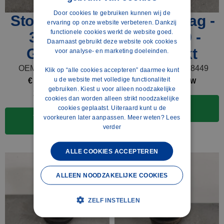
DUTCH
Door cookies te gebruiken kunnen wij de
Stootrubber -
Veeraanslag -
POLISH
ervaring op onze website verbeteren. Dankzij
functionele cookies werkt de website goed.
351111 -
1628449 -
ENGLISH
Daarnaast gebruikt deze website ook cookies
Gebruikt
Gebruikt
voor analyse- en marketing doeleinden.
FRENCH
OEM nummer: 351111
OEM nummer: 1628449
Klik op “alle cookies accepteren” daarmee kunt
SPANISH
u de website met volledige functionaliteit
€
55,00
€
16,00
excl. BTW
excl. BTW
GERMAN
gebruiken. Kiest u voor alleen noodzakelijke
2 op voorraad
cookies dan worden alleen strikt noodzakelijke
Toevoegen aan
cookies geplaatst. Uiteraard kunt u de
winkelwagen
voorkeuren later aanpassen. Meer weten?
Lees
Toevoegen aan
winkelwagen
verder
ALLE COOKIES ACCEPTEREN
ALLEEN NOODZAKELIJKE COOKIES
ZELF INSTELLEN