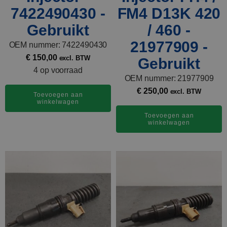
7422490430 -
FM4 D13K 420
Gebruikt
/ 460 -
21977909 -
OEM nummer: 7422490430
€
150,00
excl. BTW
Gebruikt
4 op voorraad
OEM nummer: 21977909
€
250,00
excl. BTW
Toevoegen aan
winkelwagen
Toevoegen aan
winkelwagen