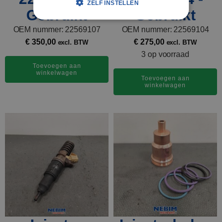
ZELF INSTELLEN
Gebruikt
Gebruikt
OEM nummer: 22569107
OEM nummer: 22569104
€
350,00
€
275,00
excl. BTW
excl. BTW
3 op voorraad
Toevoegen aan
winkelwagen
Toevoegen aan
winkelwagen