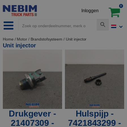
0
Inloggen
Home
/
Motor
/
Brandstofsysteem
/ Unit injector
Unit injector
Drukgever -
Hulspijp -
21407309 -
7421843299 -