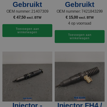
Gebruikt
Gebruikt
OEM nummer: 21407309
OEM nummer: 7421843299
€
47,50
€
15,00
excl. BTW
excl. BTW
4 op voorraad
Toevoegen aan
winkelwagen
Toevoegen aan
winkelwagen
Injector -
Injector FH4 /