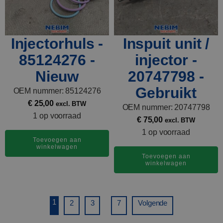
Injectorhuls -
Inspuit unit /
85124276 -
injector -
Nieuw
20747798 -
Gebruikt
OEM nummer: 85124276
€
25,00
excl. BTW
OEM nummer: 20747798
1 op voorraad
€
75,00
excl. BTW
1 op voorraad
Toevoegen aan
winkelwagen
Toevoegen aan
winkelwagen
1
...
2
3
7
Volgende