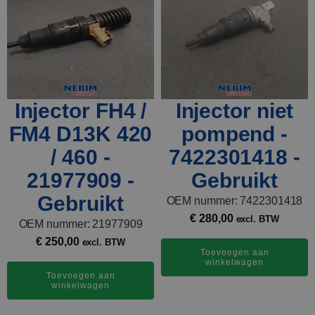
Injector FH4 /
Injector niet
FM4 D13K 420
pompend -
/ 460 -
7422301418 -
21977909 -
Gebruikt
Gebruikt
OEM nummer: 7422301418
€
280,00
excl. BTW
OEM nummer: 21977909
€
250,00
excl. BTW
Toevoegen aan
winkelwagen
Toevoegen aan
winkelwagen