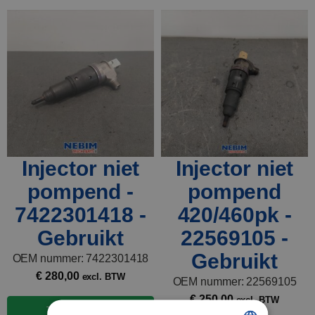
Injector niet
Injector niet
pompend -
pompend
7422301418 -
420/460pk -
Gebruikt
22569105 -
Gebruikt
OEM nummer: 7422301418
€
280,00
excl. BTW
OEM nummer: 22569105
€
250,00
excl. BTW
Toevoegen aan