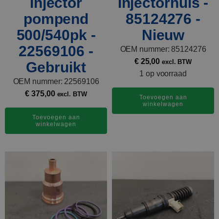
Injector
Injectorhuls -
pompend
85124276 -
500/540pk -
Nieuw
22569106 -
OEM nummer: 85124276
€
25,00
excl. BTW
Gebruikt
1 op voorraad
OEM nummer: 22569106
€
375,00
excl. BTW
Toevoegen aan
winkelwagen
Toevoegen aan
winkelwagen