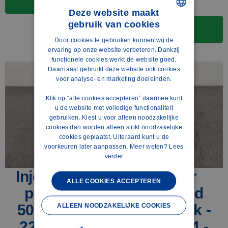
3 op voorraad
winkelwagen
Deze website maakt
gebruik van cookies
Toevoegen aan
DUTCH
winkelwagen
Door cookies te gebruiken kunnen wij de
POLISH
ervaring op onze website verbeteren. Dankzij
functionele cookies werkt de website goed.
ENGLISH
Daarnaast gebruikt deze website ook cookies
voor analyse- en marketing doeleinden.
FRENCH
Klik op “alle cookies accepteren” daarmee kunt
SPANISH
u de website met volledige functionaliteit
GERMAN
gebruiken. Kiest u voor alleen noodzakelijke
cookies dan worden alleen strikt noodzakelijke
cookies geplaatst. Uiteraard kunt u de
voorkeuren later aanpassen. Meer weten?
Lees
verder
Injector niet
Injector
ALLE COOKIES ACCEPTEREN
pompend
pompend
500/540pk -
420/460pk -
ALLEEN NOODZAKELIJKE COOKIES
22569107 -
22569104 -