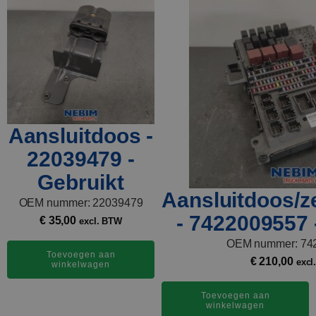
Aansluitdoos -
22039479 -
Gebruikt
Aansluitdoos/z
OEM nummer: 22039479
- 7422009557 
€
35,00
excl. BTW
OEM nummer: 74
Toevoegen aan
€
210,00
excl
winkelwagen
Toevoegen aan
winkelwagen