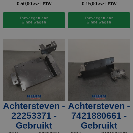
€
50,00
€
15,00
excl. BTW
excl. BTW
Toevoegen aan
Toevoegen aan
winkelwagen
winkelwagen
Achtersteven -
Achtersteven -
22253371 -
7421880661 -
Gebruikt
Gebruikt