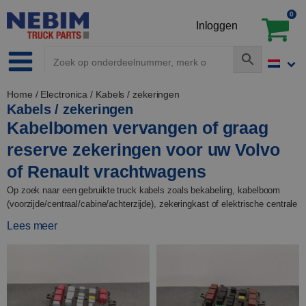
0
Inloggen
Home
/
Electronica
/ Kabels / zekeringen
Kabels / zekeringen
Kabelbomen vervangen of graag
reserve zekeringen voor uw Volvo
of Renault vrachtwagens
Op zoek naar een gebruikte truck kabels zoals bekabeling, kabelboom
(voorzijde/centraal/cabine/achterzijde), zekeringkast of elektrische centrale
voor uw Volvo of Renault vrachtwagen? Nebim Used Parts is de
Lees meer
toonaangevende leverancier van originele, OEM-onderdelen voor deze
merken vrachtwagens. Met een brede selectie van onderdelen die
specifiek zijn ontworpen voor Volvo FH5, FH4, FH3, FH2, FH1, FM en
Renault T-serie, C-serie en D-serie trucks, hebben wij wat u nodig heeft om
uw truck als nieuw te laten rijden. Al onze onderdelen worden geleverd met
een omruilgarantie, dus als je ooit ontevreden bent met een aankoop, laat