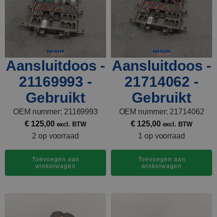
het ons weten en we helpen je graag om het juiste onderdeel te vinden.
Met Nebim kunt u er zeker van zijn dat u de best mogelijke onderdelen
voor uw truck krijgt tegen de best mogelijke prijs. En als je hulp nodig hebt
bij het installeren van een onderdeel, dan kunnen we dat ook doen. Kom
vandaag nog met ons in contact!
Aansluitdoos -
Aansluitdoos -
21169993 -
21714062 -
Gebruikt
Gebruikt
OEM nummer: 21169993
OEM nummer: 21714062
€
125,00
€
125,00
excl. BTW
excl. BTW
2 op voorraad
1 op voorraad
Toevoegen aan
Toevoegen aan
winkelwagen
winkelwagen