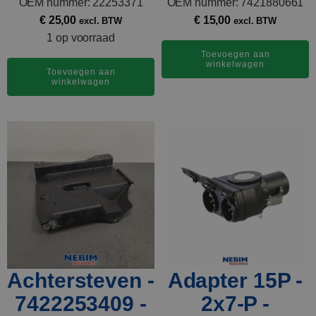
OEM nummer: 22253371
OEM nummer: 7421880661
€
25,00
€
15,00
excl. BTW
excl. BTW
1 op voorraad
Toevoegen aan
winkelwagen
Toevoegen aan
winkelwagen
Achtersteven -
Adapter 15P -
7422253409 -
2x7-P -