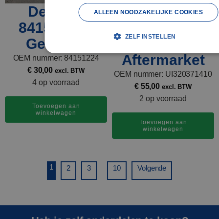
Deksel -
EBS kabel 7-
ALLEEN NOODZAKELIJKE COOKIES
84151224 -
polig -
ZELF INSTELLEN
Gebruikt
UI320371410 -
Aftermarket
OEM nummer: 84151224
€
30,00
excl. BTW
OEM nummer: UI320371410
4 op voorraad
€
55,00
excl. BTW
2 op voorraad
Toevoegen aan
winkelwagen
Toevoegen aan
winkelwagen
1
...
2
3
10
Volgende