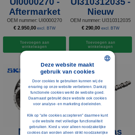
UI0000270 -
UI310312035 -
Aftermarket
Nieuw
OEM nummer: UI0000270
OEM nummer: UI310312035
€
2.950,00
€
290,00
excl. BTW
excl. BTW
Toevoegen aan
Toevoegen aan
winkelwagen
winkelwagen
Deze website maakt
gebruik van cookies
DUTCH
Door cookies te gebruiken kunnen wij de
POLISH
ervaring op onze website verbeteren. Dankzij
functionele cookies werkt de website goed.
ENGLISH
Daarnaast gebruikt deze website ook cookies
voor analyse- en marketing doeleinden.
FRENCH
Klik op “alle cookies accepteren” daarmee kunt
SPANISH
u de website met volledige functionaliteit
GERMAN
gebruiken. Kiest u voor alleen noodzakelijke
Naafset
Nokkenas
cookies dan worden alleen strikt noodzakelijke