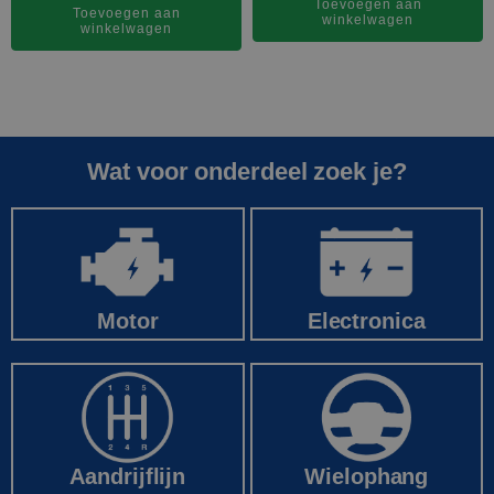
€ 1.495,00.
€ 1.046
Toevoegen aan
was:
is:
Toevoegen aan
winkelwagen
winkelwagen
€ 575,00.
€ 488,75.
Wat voor onderdeel zoek je?
Motor
Electronica
Wielophang
Aandrijflijn