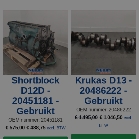
Shortblock
Krukas D13 -
D12D -
20486222 -
20451181 -
Gebruikt
Gebruikt
OEM nummer: 20486222
Oorspronkelijke
Huidig
€
1.495,00
€
1.046,50
excl.
OEM nummer: 20451181
prijs
prijs
BTW
Oorspronkelijke
Huidige
€
575,00
€
488,75
excl. BTW
was:
is:
prijs
prijs