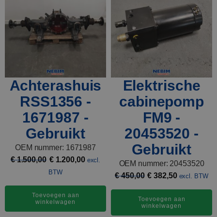
Achterashuis
Elektrische
RSS1356 -
cabinepomp
1671987 -
FM9 -
Gebruikt
20453520 -
Gebruikt
OEM nummer: 1671987
Oorspronkelijke
Huidige
€
1.500,00
€
1.200,00
excl.
OEM nummer: 20453520
prijs
prijs
BTW
Oorspronkelijke
Huidige
€
450,00
€
382,50
excl. BTW
was:
is:
prijs
prijs
€ 1.500,00.
€ 1.200,00.
Toevoegen aan
was:
is:
Toevoegen aan
winkelwagen
winkelwagen
€ 450,00.
€ 382,50.